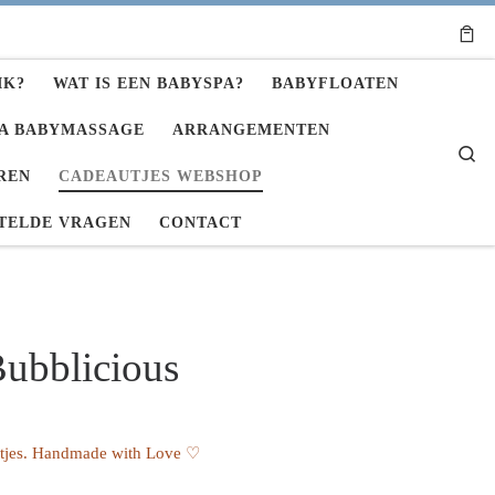
IK?
WAT IS EEN BABYSPA?
BABYFLOATEN
A BABYMASSAGE
ARRANGEMENTEN
Se
REN
CADEAUTJES WEBSHOP
TELDE VRAGEN
CONTACT
ubblicious
autjes. Handmade with Love ♡