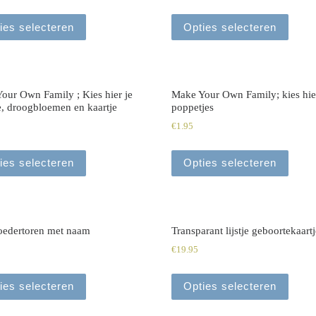
ies selecteren
Opties selecteren
our Own Family ; Kies hier je
Make Your Own Family; kies hier
e, droogbloemen en kaartje
poppetjes
€
1.95
ies selecteren
Opties selecteren
edertoren met naam
Transparant lijstje geboortekaartj
€
19.95
ies selecteren
Opties selecteren