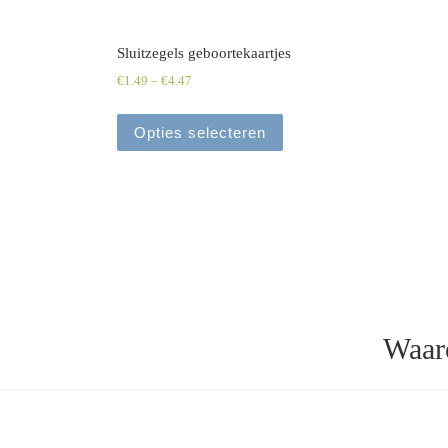
Sluitzegels geboortekaartjes
€
1.49
–
€
4.47
Opties selecteren
Waar