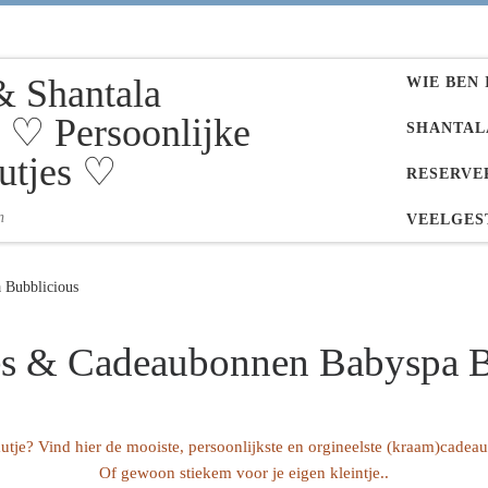
& Shantala
WIE BEN 
♡ Persoonlijke
SHANTAL
utjes ♡
RESERVE
n
VEELGES
 Bubblicious
jes & Cadeaubonnen Babyspa B
utje? Vind hier de mooiste, persoonlijkste en orgineelste (kraam)cade
Of gewoon stiekem voor je eigen kleintje..