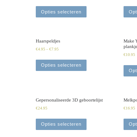
Opties selecteren
Opt
Haarspeldjes
Make Y
plankj
€
4.95
–
€
7.95
€
10.95
Opties selecteren
Opt
Gepersonaliseerde 3D geboortelijst
Melkpo
€
24.95
€
16.95
Opties selecteren
Opt