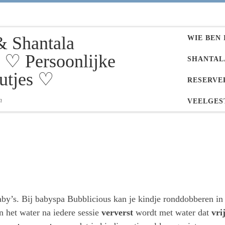
& Shantala
WIE BEN 
♡ Persoonlijke
SHANTAL
utjes ♡
RESERVE
n
VEELGES
aby’s. Bij babyspa Bubblicious kan je kindje ronddobberen in
n het water na iedere sessie
ververst
wordt met water dat
vri