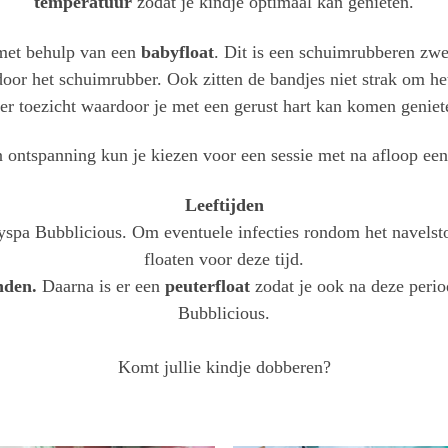
temperatuur
zodat je kindje optimaal kan genieten.
n met behulp van een
babyfloat
. Dit is een schuimrubberen zw
oor het schuimrubber. Ook zitten de bandjes niet strak om het 
der toezicht waardoor je met een gerust hart kan komen genie
 ontspanning kun je kiezen voor een sessie met na afloop ee
Leeftijden
yspa Bubblicious. Om eventuele infecties rondom het navels
floaten voor deze tijd.
nden.
Daarna is er een
peuterfloat
zodat je ook na deze perio
Bubblicious.
Komt jullie kindje dobberen?