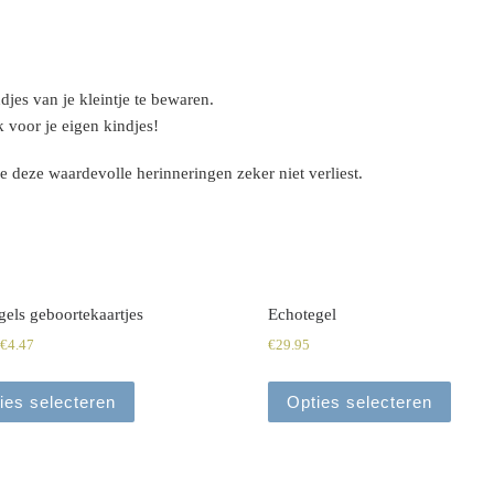
djes van je kleintje te bewaren.
 voor je eigen kindjes!
e deze waardevolle herinneringen zeker niet verliest.
gels geboortekaartjes
Echotegel
€
4.47
€
29.95
ies selecteren
Opties selecteren