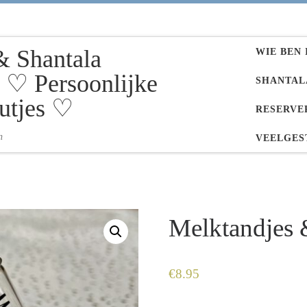
& Shantala
WIE BEN 
♡ Persoonlijke
SHANTAL
utjes ♡
RESERVE
n
VEELGES
Melktandjes 
€
8.95