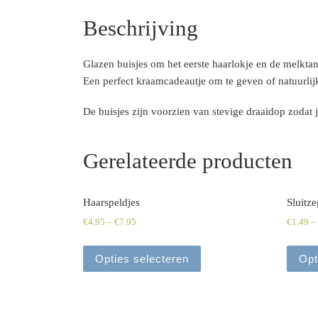
Beschrijving
Glazen buisjes om het eerste haarlokje en de melktan
Een perfect kraamcadeautje om te geven of natuurlijk
De buisjes zijn voorzien van stevige draaidop zodat j
Gerelateerde producten
Haarspeldjes
Sluitze
€
4.95
–
€
7.95
€
1.49
–
Opties selecteren
Opt