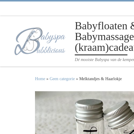
Ga naar inhoud
Babyfloaten 
Babymassage 
(kraam)cadea
Dé mooiste Babyspa van de kempe
Home
»
Geen categorie
»
Melktandjes & Haarlokje