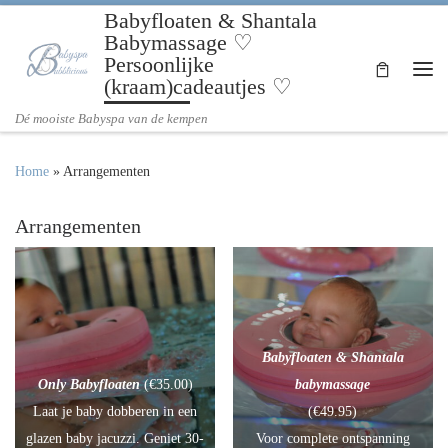
Babyfloaten & Shantala
Ga naar inhoud
Babymassage ♡
Persoonlijke
(kraam)cadeautjes ♡
Me
Dé mooiste Babyspa van de kempen
Home
»
Arrangementen
Arrangementen
Babyfloaten & Shantala
Only Babyfloaten
(€35.00)
babymassage
Laat je baby dobberen in een
(€49.95)
glazen baby jacuzzi. Geniet 30-
Voor complete ontspanning