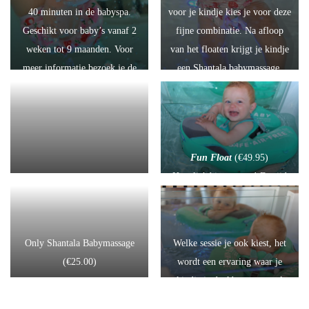
40 minuten in de babyspa.
voor je kindje kies je voor deze
Geschikt voor baby’s vanaf 2
fijne combinatie. Na afloop
weken tot 9 maanden. Voor
van het floaten krijgt je kindje
meer informatie bezoek je de
een Shantala babymassage.
pagina “Babyfloaten”
Onder mijn begeleiding geven
jullie zelf de massage. Voor
meer informatie bezoek je de
pagina “Shantala babymassage”
Fun Float
(€49.95)
Het cliché is zo waar! De tijd
Vriendjesbubbel
(€80.00)
vliegt en de baby’s groeien als
Heeft je baby nu al een
kool. De sessie Fun Float is
vriendje of vriendinnetje?? Wat
speciaal voor kinderen van 8
Only Shantala Babymassage
Welke sessie je ook kiest, het
gezellig, dan kunnen ze samen
maanden t/m het eerste
(€25.00)
wordt een ervaring waar je
komen genieten. Zowel leuk
levensjaar. Ze krijgen geen
kindje je dankbaar voor zal
voor de baby’s als voor de
nekfloat maar een speciale
zijn en om nooit te vergeten!
ouders.
peuterband waardoor ze zeer