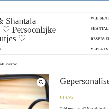
& Shantala
WIE BEN 
♡ Persoonlijke
SHANTAL
utjes ♡
RESERVE
n
VEELGES
rde spaarpot
Gepersonalis
€
14.95
Geld geven saai? Niet als je de 