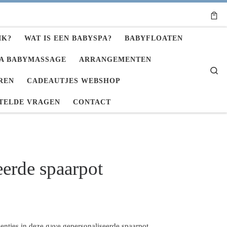
IK?
WAT IS EEN BABYSPA?
BABYFLOATEN
A BABYMASSAGE
ARRANGEMENTEN
Se
REN
CADEAUTJES WEBSHOP
TELDE VRAGEN
CONTACT
eerde spaarpot
centjes in deze gave gepersonaliseerde spaarpot