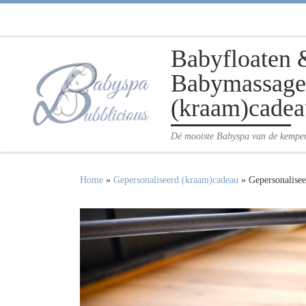
Ga naar inhoud
Babyfloaten 
Babymassage 
(kraam)cadea
Dé mooiste Babyspa van de kempe
Home
»
Gepersonaliseerd (kraam)cadeau
»
Gepersonalisee