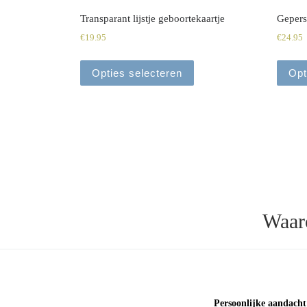
Transparant lijstje geboortekaartje
Gepers
€
19.95
€
24.95
Opties selecteren
Opt
Waar
Persoonlijke aandacht