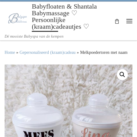
Babyfloaten & Shantala
Ga naar inhoud
Babymassage ♡
Persoonlijke
(kraam)cadeautjes ♡
Me
Dé mooiste Babyspa van de kempen
Home
»
Gepersonaliseerd (kraam)cadeau
»
Melkpoedertoren met naam