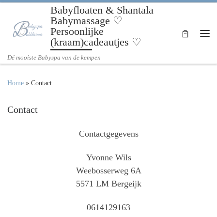
Babyfloaten & Shantala
Ga naar inhoud
Babymassage ♡
Persoonlijke
(kraam)cadeautjes ♡
Me
Dé mooiste Babyspa van de kempen
Home
»
Contact
Contact
Contactgegevens
Yvonne Wils
Weebosserweg 6A
5571 LM Bergeijk
0614129163