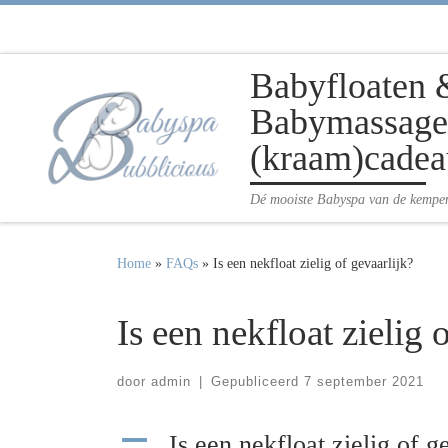
Ga naar inhoud
Babyfloaten 
Babymassage 
(kraam)cadea
Dé mooiste Babyspa van de kempe
Home
»
FAQs
»
Is een nekfloat zielig of gevaarlijk?
Is een nekfloat zielig 
door
admin
|
Gepubliceerd
7 september 2021
A
Is een nekfloat zielig of g