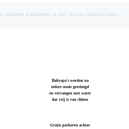
Vo
LIJST
DE ANDERE KINDEREN IN HET GEZIN TOEGESTAAN?
Babyspa's worden na
iedere sessie gereinigd
en vervangen met water
dat vrij is van chloor
Gratis parkeren achter