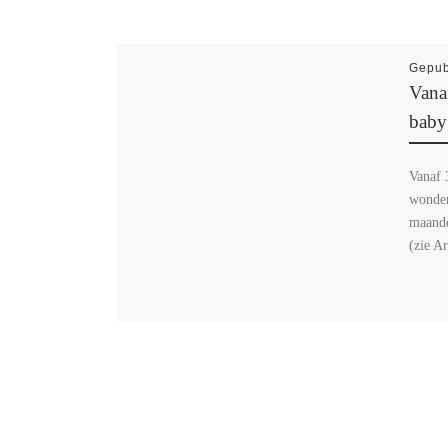
Gepub
Vana
baby
Vanaf 
wonder
maanden
(zie A