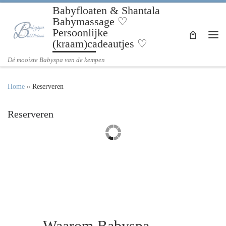
Babyfloaten & Shantala
Ga naar inhoud
Babymassage ♡
Persoonlijke
(kraam)cadeautjes ♡
Me
Dé mooiste Babyspa van de kempen
Home
»
Reserveren
Reserveren
Waarom Babyspa