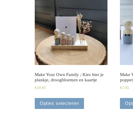
Make Your Own Family ; Kies hier je
Make Y
plankje, droogbloemen en kaartje
poppet
€
10.95
€
1.95
Opties selecteren
Opt