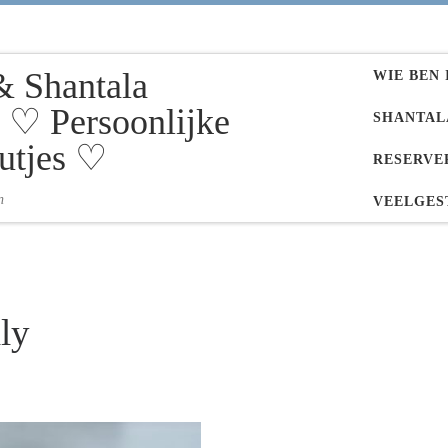
& Shantala
WIE BEN 
♡ Persoonlijke
SHANTAL
utjes ♡
RESERVE
n
VEELGES
ly