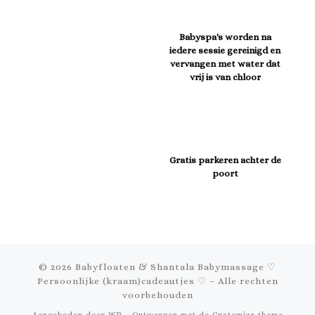
Babyspa's worden na
iedere sessie gereinigd en
vervangen met water dat
vrij is van chloor
Gratis parkeren achter de
poort
© 2026
Babyfloaten & Shantala Babymassage ♡
Persoonlijke (kraam)cadeautjes ♡
– Alle rechten
voorbehouden
Aangeboden door
WP
– Ontworpen met de
Customizr thema