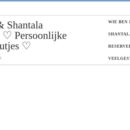
& Shantala
WIE BEN 
♡ Persoonlijke
SHANTAL
utjes ♡
RESERVE
n
VEELGES